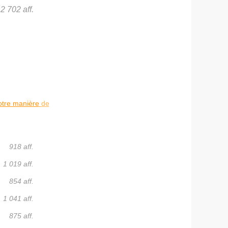
2 702 aff.
otre manière de
918 aff.
1 019 aff.
854 aff.
1 041 aff.
875 aff.