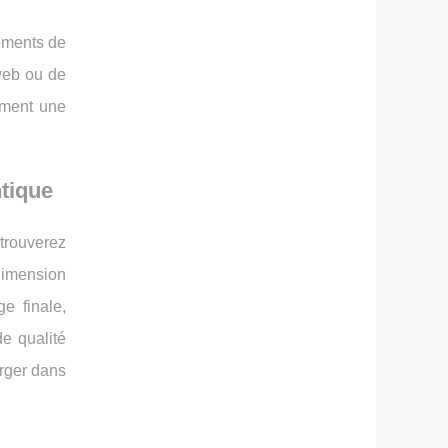
pements de
 web ou de
ement une
tique
 trouverez
imension
e finale,
de qualité
erger dans