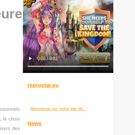
eure
reprostar.eu
Bienvenue sur notre site de...
ssionnels
, le choix
News
nivers des