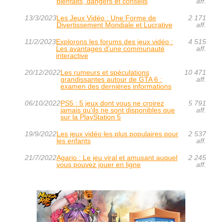
bienfaits, dangers et conseils
aff.
13/3/2023
Les Jeux Vidéo : Une Forme de
2 171
Divertissement Mondiale et Lucrative
aff.
11/2/2023
Explorons les forums des jeux vidéo :
4 515
Les avantages d'une communauté
aff.
interactive
20/12/2022
Les rumeurs et spéculations
10 471
grandissantes autour de GTA 6 :
aff.
examen des dernières informations
06/10/2022
PS5 : 5 jeux dont vous ne croirez
5 791
jamais qu'ils ne sont disponibles que
aff.
sur la PlayStation 5
19/9/2022
Les jeux vidéo les plus populaires pour
2 537
les enfants
aff.
21/7/2022
Agario : Le jeu viral et amusant auquel
2 245
vous pouvez jouer en ligne
aff.