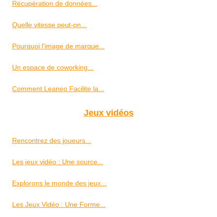
Récupération de données...
Quelle vitesse peut-on...
Pourquoi l'image de marque...
Un espace de coworking...
Comment Leaneo Facilite la...
Jeux vidéos
Rencontrez des joueurs...
Les jeux vidéo : Une source...
Explorons le monde des jeux...
Les Jeux Vidéo : Une Forme...