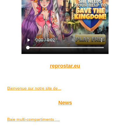
reprostar.eu
Bienvenue sur notre site de...
News
Baie multi-compartiments :...