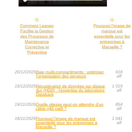
Comment Leaneo
Pourquoi l'image de
Facilite la Gestion
marque est
des Processus de
essentielle pour les
Maintenance
entreprises à
Corrective et
Marseille ?
Préventive
20/12/2025
Baie multi-compartiments : optimiser
918
l’organisation des serveurs
aff.
19/12/2025
Récupération de données sur disque
1 019
dur (HDD) : l’expertise du laboratoire
aff.
Databack
19/11/2025
Quelle vitesse peut-on attendre d’un
854
câble rj45 cat8 ?
aff.
18/11/2025
Pourquoi l'image de marque est
1 041
essentielle pour les entreprises à
aff.
Marseille ?