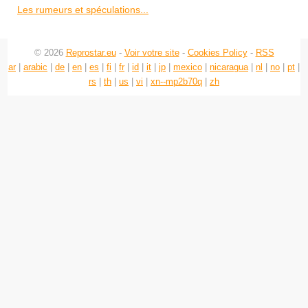
Les rumeurs et spéculations...
© 2026
Reprostar.eu
-
Voir votre site
-
Cookies Policy
-
RSS
ar
|
arabic
|
de
|
en
|
es
|
fi
|
fr
|
id
|
it
|
jp
|
mexico
|
nicaragua
|
nl
|
no
|
pt
|
rs
|
th
|
us
|
vi
|
xn--mp2b70q
|
zh