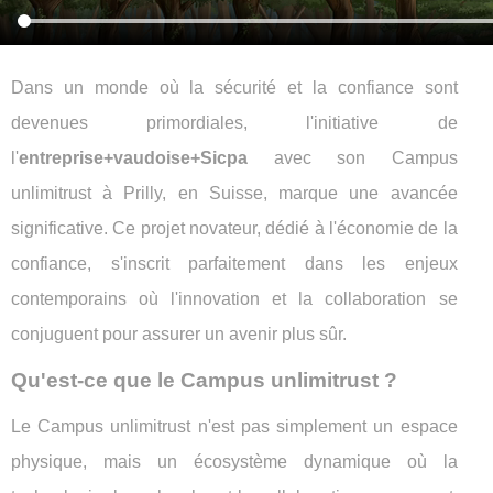
Dans un monde où la sécurité et la confiance sont
devenues primordiales, l'initiative de
l'
entreprise+vaudoise+Sicpa
avec son Campus
unlimitrust à Prilly, en Suisse, marque une avancée
significative. Ce projet novateur, dédié à l'économie de la
confiance, s'inscrit parfaitement dans les enjeux
contemporains où l'innovation et la collaboration se
conjuguent pour assurer un avenir plus sûr.
Qu'est-ce que le Campus unlimitrust ?
Le Campus unlimitrust n'est pas simplement un espace
physique, mais un écosystème dynamique où la