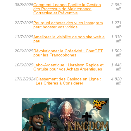
08/8/2025
Comment Leaneo Facilite la Gestion
2 352
des Processus de Maintenance
aff.
Corrective et Préventive
22/7/2025
Pourquoi acheter des vues Instagram
1 271
peut booster vos vidéos
aff.
13/7/2025
Ameliorer la visibilite de son site web a
1 330
pau
aff.
20/6/2025
Révolutionner la Créativité : ChatGPT
1 502
pour les Francophones
aff.
10/6/2025
Labo-Argentique : Livraison Rapide et
1 446
Gratuite pour vos Achats Argentiques
aff.
17/12/2024
Classement des Casinos en Ligne :
4 820
Les Critères à Considérer
aff.