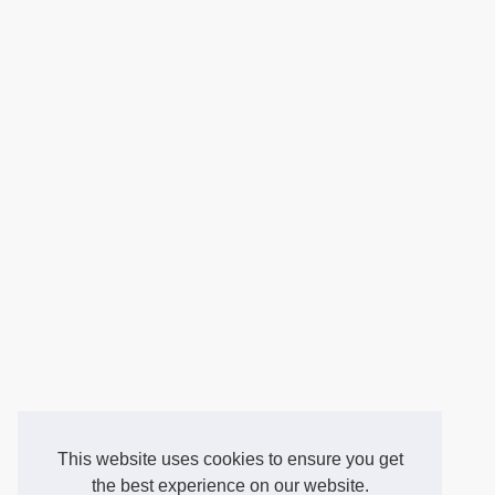
This website uses cookies to ensure you get
the best experience on our website.