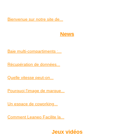
Bienvenue sur notre site de...
News
Baie multi-compartiments :...
Récupération de données...
Quelle vitesse peut-on...
Pourquoi l'image de marque...
Un espace de coworking...
Comment Leaneo Facilite la...
Jeux vidéos