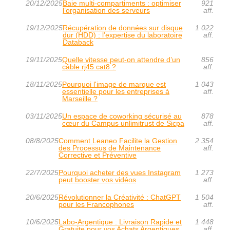
20/12/2025
Baie multi-compartiments : optimiser
921
l’organisation des serveurs
aff.
19/12/2025
Récupération de données sur disque
1 022
dur (HDD) : l’expertise du laboratoire
aff.
Databack
19/11/2025
Quelle vitesse peut-on attendre d’un
856
câble rj45 cat8 ?
aff.
18/11/2025
Pourquoi l'image de marque est
1 043
essentielle pour les entreprises à
aff.
Marseille ?
03/11/2025
Un espace de coworking sécurisé au
878
cœur du Campus unlimitrust de Sicpa
aff.
08/8/2025
Comment Leaneo Facilite la Gestion
2 354
des Processus de Maintenance
aff.
Corrective et Préventive
22/7/2025
Pourquoi acheter des vues Instagram
1 273
peut booster vos vidéos
aff.
20/6/2025
Révolutionner la Créativité : ChatGPT
1 504
pour les Francophones
aff.
10/6/2025
Labo-Argentique : Livraison Rapide et
1 448
Gratuite pour vos Achats Argentiques
aff.