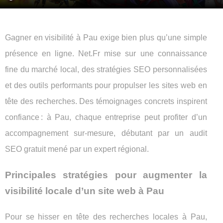
Gagner en visibilité à Pau exige bien plus qu’une simple
présence en ligne. Net.Fr mise sur une connaissance
fine du marché local, des stratégies SEO personnalisées
et des outils performants pour propulser les sites web en
tête des recherches. Des témoignages concrets inspirent
confiance : à Pau, chaque entreprise peut profiter d’un
accompagnement sur-mesure, débutant par un audit
SEO gratuit mené par un expert régional.
Principales stratégies pour augmenter la
visibilité locale d’un site web à Pau
Pour se hisser en tête des recherches locales à Pau,