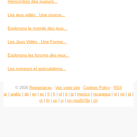
Rencontrez des joueurs...
Les jeux vidéo : Une source...
Explorons le monde des jeux...
Les Jeux Vidéo : Une Forme...
Explorons les forums des jeux...
Les rumeurs et spéculations...
© 2026
Reprostar.eu
-
Voir votre site
-
Cookies Policy
-
RSS
ar
|
arabic
|
de
|
en
|
es
|
fi
|
fr
|
id
|
it
|
jp
|
mexico
|
nicaragua
|
nl
|
no
|
pt
|
rs
|
th
|
us
|
vi
|
xn--mp2b70q
|
zh