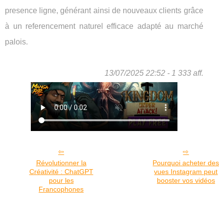
presence ligne, générant ainsi de nouveaux clients grâce
à un referencement naturel efficace adapté au marché
palois.
13/07/2025 22:52 - 1 333 aff.
Révolutionner la
Pourquoi acheter de
Créativité : ChatGPT
vues Instagram peut
pour les
booster vos vidéos
Francophones