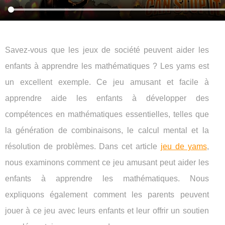
Savez-vous que les jeux de société peuvent aider les
enfants à apprendre les mathématiques ? Les yams est
un excellent exemple. Ce jeu amusant et facile à
apprendre aide les enfants à développer des
compétences en mathématiques essentielles, telles que
la génération de combinaisons, le calcul mental et la
résolution de problèmes. Dans cet article
jeu de yams
,
nous examinons comment ce jeu amusant peut aider les
enfants à apprendre les mathématiques. Nous
expliquons également comment les parents peuvent
jouer à ce jeu avec leurs enfants et leur offrir un soutien