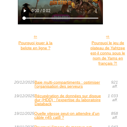
Pourquoi jouer à la
Pourquoi le jeu de
belote en ligne ?
plateau de Yahtzee
est-il connu sous le
nom de Yams en
français ?!
20/12/2025
Baie multi-compartiments : optimiser
921
l’organisation des serveurs
aff.
19/12/2025
Récupération de données sur disque
1 033
dur (HDD) : l’expertise du laboratoire
aff.
Databack
19/11/2025
Quelle vitesse peut-on attendre d’un
858
câble rj45 cat8 ?
aff.