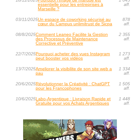
18/11/2025
Pourquoi l'image de marque est
1 043
essentielle pour les entreprises à
aff.
Marseille ?
03/11/2025
Un espace de coworking sécurisé au
878
cœur du Campus unlimitrust de Sicpa
aff.
08/8/2025
Comment Leaneo Facilite la Gestion
2 355
des Processus de Maintenance
aff.
Corrective et Préventive
22/7/2025
Pourquoi acheter des vues Instagram
1 273
peut booster vos vidéos
aff.
13/7/2025
Ameliorer la visibilite de son site web a
1 334
pau
aff.
20/6/2025
Révolutionner la Créativité : ChatGPT
1 505
pour les Francophones
aff.
10/6/2025
Labo-Argentique : Livraison Rapide et
1 448
Gratuite pour vos Achats Argentiques
aff.