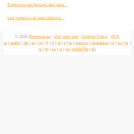
Explorons les forums des jeux...
Les rumeurs et spéculations...
© 2026
Reprostar.eu
-
Voir votre site
-
Cookies Policy
-
RSS
ar
|
arabic
|
de
|
en
|
es
|
fi
|
fr
|
id
|
it
|
jp
|
mexico
|
nicaragua
|
nl
|
no
|
pt
|
rs
|
th
|
us
|
vi
|
xn--mp2b70q
|
zh