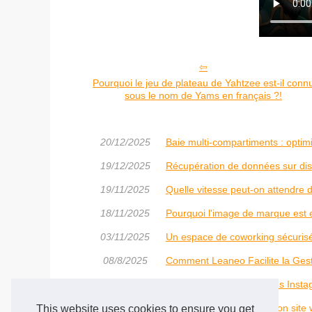
Pourquoi le jeu de plateau de Yahtzee est-il conn
sous le nom de Yams en français ?!
20/12/2025
Baie multi-compartiments : optimi
19/12/2025
Récupération de données sur disq
19/11/2025
Quelle vitesse peut-on attendre d
18/11/2025
Pourquoi l'image de marque est es
03/11/2025
Un espace de coworking sécuris
08/8/2025
Comment Leaneo Facilite la Gest
22/7/2025
Pourquoi acheter des vues Insta
13/7/2025
Ameliorer la visibilite de son sit
This website uses cookies to ensure you get