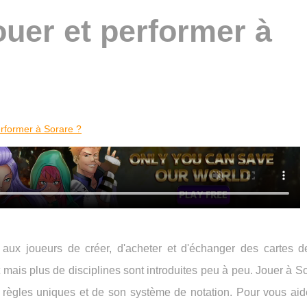
uer et performer à
erformer à Sorare ?
 aux joueurs de créer, d'acheter et d'échanger des cartes d
t mais plus de disciplines sont introduites peu à peu. Jouer à S
es règles uniques et de son système de notation. Pour vous aid