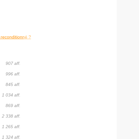
reconditionné ?
907 aff.
996 aff.
845 aff.
1 034 aff.
869 aff.
2 338 aff.
1 265 aff.
1 324 aff.