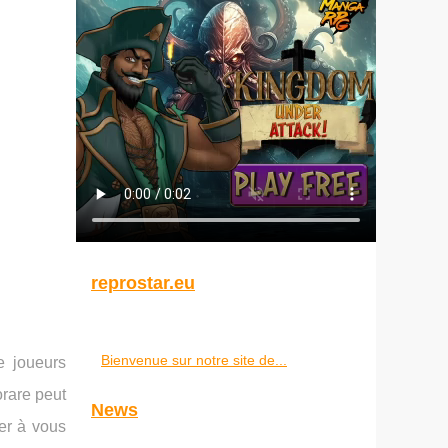
reprostar.eu
Bienvenue sur notre site de...
e joueurs
orare peut
News
er à vous